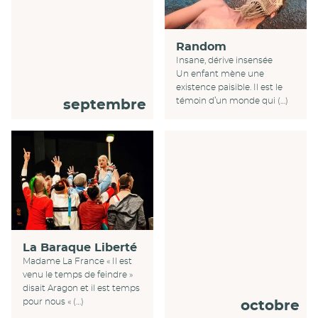
Random
Insane, dérive insensée
Un enfant mène une
existence paisible. Il est le
témoin d’un monde qui (…)
septembre
La Baraque Liberté
Madame La France « Il est
venu le temps de feindre »
disait Aragon et il est temps
pour nous « (…)
octobre