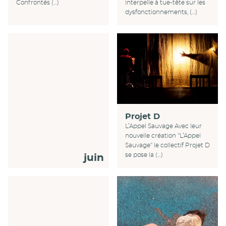
interpelle à tue-tête sur les
Confrontés (…)
dysfonctionnements, (…)
Projet D
L’Appel Sauvage Avec leur
nouvelle création "L’Appel
Sauvage" le collectif Projet D
se pose la (…)
juin