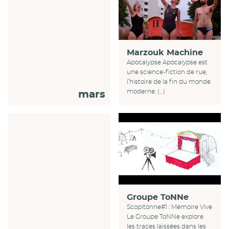
Marzouk Machine
Apocalypse Apocalypse est
une science-fiction de rue,
l’histoire de la fin du monde
moderne. (…)
mars
Groupe ToNNe
Scopitonne#1 : Mémoire Vive
Le Groupe ToNNe explore
les traces laissées dans les