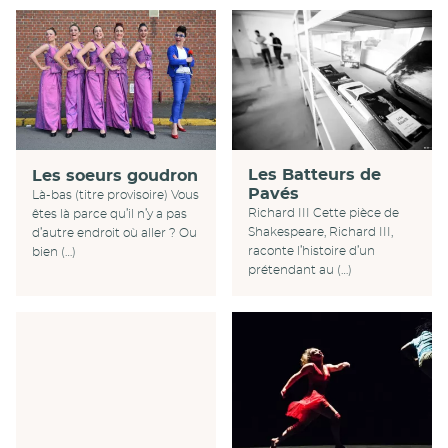
Les Batteurs de
Les soeurs goudron
Pavés
Là-bas (titre provisoire) Vous
Richard III Cette pièce de
êtes là parce qu’il n’y a pas
Shakespeare, Richard III,
d’autre endroit où aller ? Ou
raconte l’histoire d’un
bien (…)
prétendant au (…)