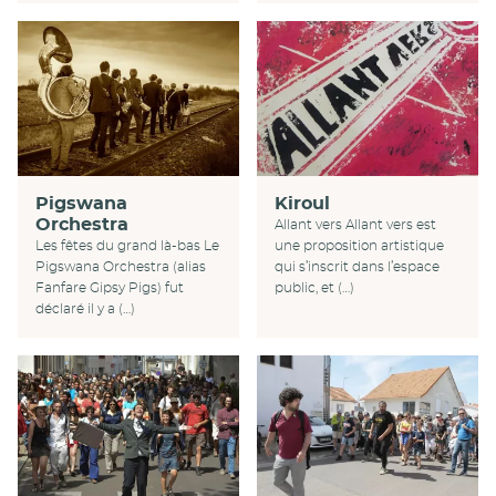
Kiroul
Pigswana
Orchestra
Allant vers Allant vers est
une proposition artistique
Les fêtes du grand là-bas Le
qui s’inscrit dans l’espace
Pigswana Orchestra (alias
public, et (…)
Fanfare Gipsy Pigs) fut
déclaré il y a (…)