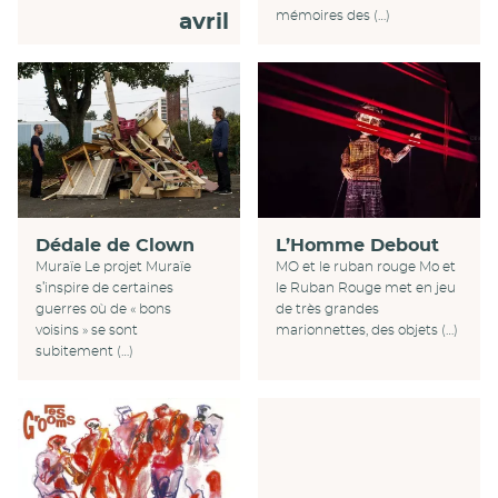
mémoires des (…)
avril
Dédale de Clown
L’Homme Debout
Muraïe Le projet Muraïe
MO et le ruban rouge Mo et
s’inspire de certaines
le Ruban Rouge met en jeu
guerres où de « bons
de très grandes
voisins » se sont
marionnettes, des objets (…)
subitement (…)