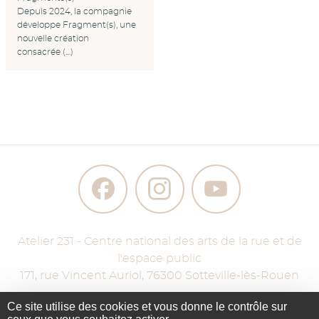
Depuis 2024, la compagnie
développe Fragment(s), une
nouvelle création
consacrée (…)
Atelier 231 - Centre national des arts de la rue et de
l'espace public
171, rue Vincent Auriol
,
76300
Sotteville-lès-Rouen
Ce site utilise des cookies et vous donne le contrôle sur
Accueil
Contact
Mention légales
Plan du site