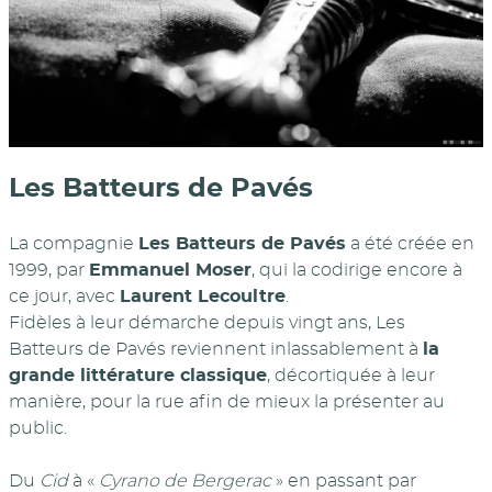
Les Batteurs de Pavés
La compagnie
Les Batteurs de Pavés
a été créée en
1999, par
Emmanuel Moser
, qui la codirige encore à
ce jour, avec
Laurent Lecoultre
.
Fidèles à leur démarche depuis vingt ans, Les
Batteurs de Pavés reviennent inlassablement à
la
grande littérature classique
, décortiquée à leur
manière, pour la rue afin de mieux la présenter au
public.
Du
Cid
à «
Cyrano de Bergerac
» en passant par