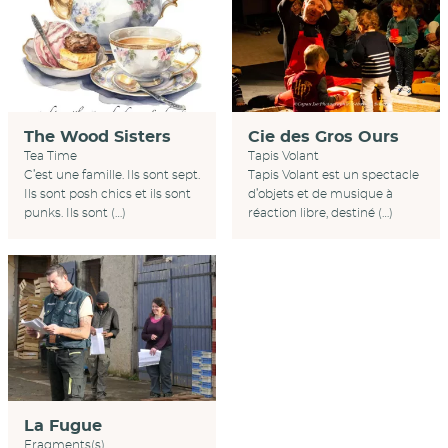
Cie des Gros Ours
The Wood Sisters
Tapis Volant
Tea Time
Tapis Volant est un spectacle
C’est une famille. Ils sont sept.
d’objets et de musique à
Ils sont posh chics et ils sont
réaction libre, destiné (…)
punks. Ils sont (…)
La Fugue
Fragments(s)