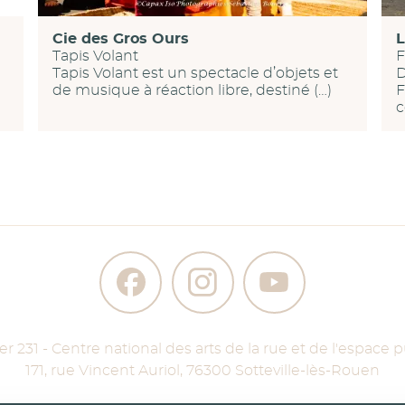
Cie des Gros Ours
L
Tapis Volant
F
Tapis Volant est un spectacle d’objets et
D
de musique à réaction libre, destiné (…)
F
c
ier 231 - Centre national des arts de la rue et de l'espace p
171, rue Vincent Auriol
,
76300
Sotteville-lès-Rouen