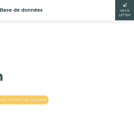
Base de données
NEWS
LETTER
n
Les résidences passées