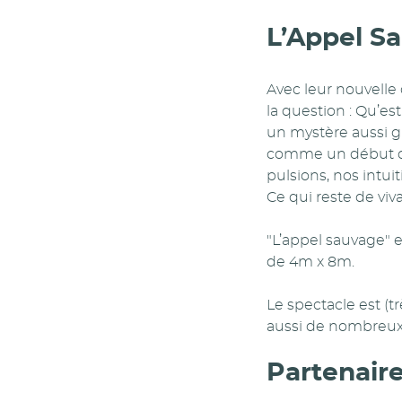
L’Appel S
Avec leur nouvelle 
la question : Qu’es
un mystère aussi g
comme un début d’a
pulsions, nos intui
Ce qui reste de viva
"L’appel sauvage" 
de 4m x 8m.
Le spectacle est (t
aussi de nombreux
Partenair