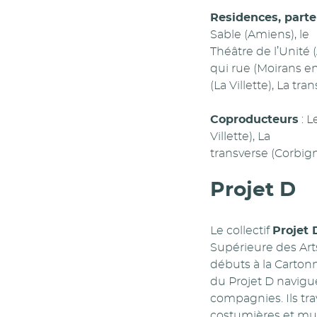
Residences, parte
Sable (Amiens), le
Théâtre de l’Unité 
qui rue (Moirans en
(La Villette), La tra
Coproducteurs
: L
Villette), La
transverse (Corbigny
Projet D
Le collectif
Projet 
Supérieure des Arts
débuts à la Cartonn
du Projet D navigue
compagnies. Ils tra
costumières et mus