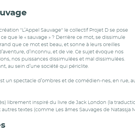
auvage
création "L’Appel Sauvage" le collectif Projet D se pose
t ce que le « sauvage » ? Derrière ce mot, se dissimule
rand que ce mot est beau, et sonne à leurs oreilles
venture, d’inconnu, et de vie. Ce sujet évoque nos
tions, nos puissances dissimulées et mal dissimulées.
nt, au sein d’une société qui périclite.
est un spectacle d’ombres et de comédien-nes, en rue, a
rès) librement inspiré du livre de Jack London (la traduct
 autres textes (comme Les âmes Sauvages de Natassja Ma
es