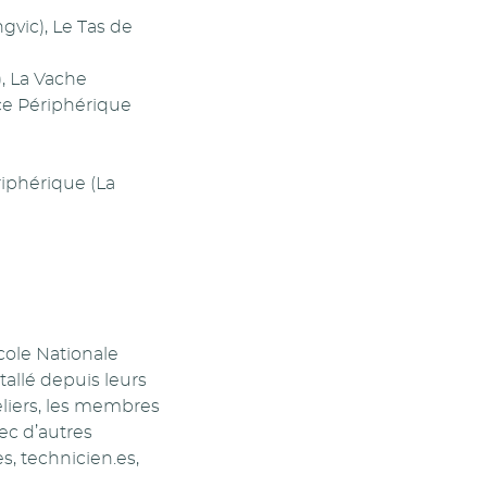
gvic), Le Tas de
), La Vache
ace Périphérique
riphérique (La
cole Nationale
tallé depuis leurs
teliers, les membres
ec d’autres
s, technicien.es,