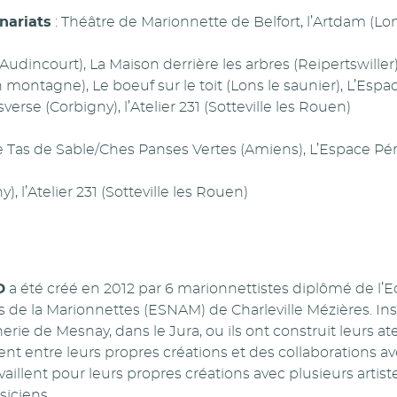
nariats
: Théâtre de Marionnette de Belfort, l’Artdam (Lon
(Audincourt), La Maison derrière les arbres (Reipertswiller
 montagne), Le boeuf sur le toit (Lons le saunier), L’Esp
nsverse (Corbigny), l’Atelier 231 (Sotteville les Rouen)
e Tas de Sable/Ches Panses Vertes (Amiens), L’Espace Pé
), l’Atelier 231 (Sotteville les Rouen)
D
a été créé en 2012 par 6 marionnettistes diplômé de l’E
 de la Marionnettes (ESNAM) de Charleville Mézières. Ins
erie de Mesnay, dans le Jura, ou ils ont construit leurs a
nt entre leurs propres créations et des collaborations av
vaillent pour leurs propres créations avec plusieurs artiste
iciens.