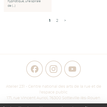
hypnotique, une spirale
de (…)
1
2
>
Atelier 231 - Centre national des arts de la rue et de
l'espace public
171, rue Vincent Auriol
,
76300
Sotteville-lès-Rouen