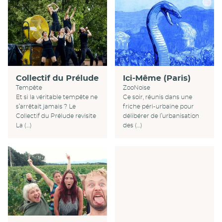
Collectif du Prélude
Ici-Même (Paris)
Tempête
ZooNoise
Et si la véritable tempête ne
Ce soir, réunis dans une
s’arrêtait jamais ? Le
friche péri-urbaine pour
Collectif du Prélude revisite
délibérer de l’urbanisation
La (…)
des (…)