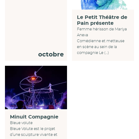
Le Petit Théâtre de
Pain présente
Femme hérisson de Mariya
Aneva
Comédienne et metteuse
en scène au sein de la
compagnie Le (…)
octobre
Minuit Compagnie
Bleue volute
Bleue Volute est le projet
d’une sculpture vivante et