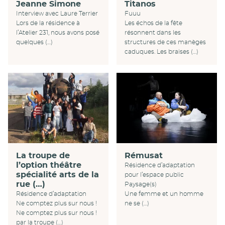
Jeanne Simone
Titanos
Interview avec Laure Terrier
Fuuu
Lors de la résidence à
Les échos de la fête
l’Atelier 231, nous avons posé
résonnent dans les
quelques (…)
structures de ces manèges
caduques. Les braises (…)
La troupe de
Rémusat
l’option théâtre
Résidence d’adaptation
spécialité arts de la
pour l’espace public
rue (…)
Paysage(s)
Résidence d’adaptation
Une femme et un homme
Ne comptez plus sur nous !
ne se (…)
Ne comptez plus sur nous !
par la troupe (…)