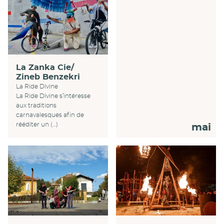
La Zanka Cie/
Zineb Benzekri
La Ride Divine
La Ride Divine s’intéresse
aux traditions
carnavalesques afin de
rééditer un (…)
mai