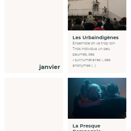
Les Urbaindigènes
Ensemble on va trop loin
Trois individus un peu
paumés, des
« surnuméraires », des
anonymes (…)
janvier
La Presque