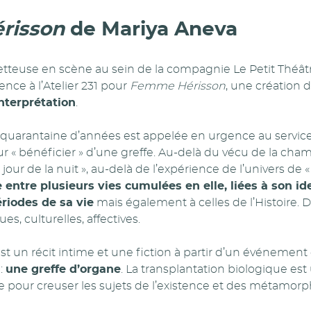
risson
de Mariya Aneva
teuse en scène au sein de la compagnie Le Petit Théâtr
ence à l’Atelier 231 pour
Femme Hérisson
, une création d
’interprétation
.
uarantaine d’années est appelée en urgence au servic
r « bénéficier » d’une greffe. Au-delà du vécu de la chamb
jour de la nuit », au-delà de l’expérience de l’univers de « l
 entre plusieurs vies cumulées en elle, liées à son id
ériodes de sa vie
mais également à celles de l’Histoire. D
ues, culturelles, affectives.
st un récit intime et une fiction à partir d’un événement 
 :
une greffe d’organe
. La transplantation biologique es
e pour creuser les sujets de l’existence et des métamorp