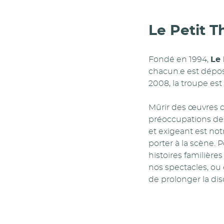
Le Petit T
Fondé en 1994,
Le 
chacun.e est déposi
2008, la troupe est
Mûrir des œuvres c
préoccupations de
et exigeant est no
porter à la scène. 
histoires familière
nos spectacles, ou
de prolonger la dis