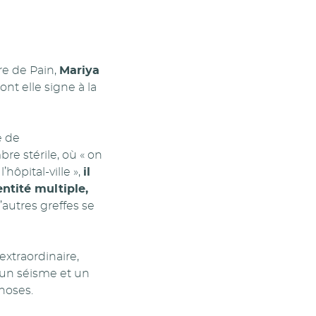
e de Pain,
Mariya
ont elle signe à la
e de
re stérile, où « on
’hôpital-ville »,
il
entité multiple,
’autres greffes se
extraordinaire,
t un séisme et un
hoses.