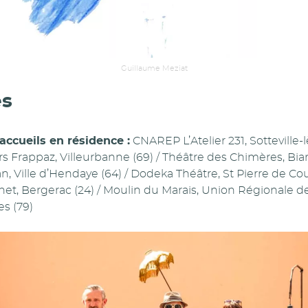
Guillaume Meziat
es
accueils en résidence :
CNAREP L’Atelier 231, Sotteville-
 Frappaz, Villeurbanne (69) / Théâtre des Chimères, Biarr
n, Ville d’Hendaye (64) / Dodeka Théâtre, St Pierre de Co
net, Bergerac (24) / Moulin du Marais, Union Régionale d
s (79)