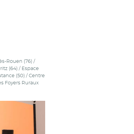
lès-Rouen (76) /
itz (64) / Espace
utance (50) / Centre
es Foyers Ruraux