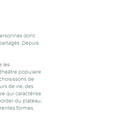
personnes dont
 partagés. Depuis
 les
héâtre populaire
 choisissons de
urs de vie, des
gie qui caractérise
border du plateau,
érentes formes.