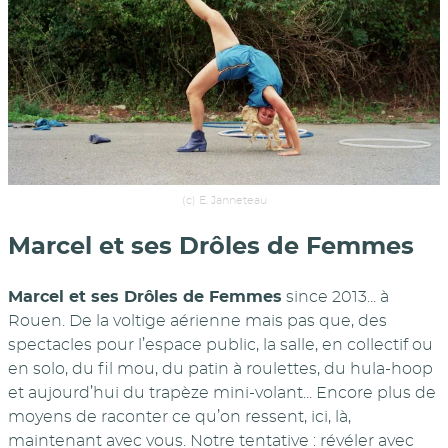
(c) E. Janneteau
Marcel et ses Drôles de Femmes
Marcel et ses Drôles de Femmes
since 2013... à
Rouen. De la voltige aérienne mais pas que, des
spectacles pour l’espace public, la salle, en collectif ou
en solo, du fil mou, du patin à roulettes, du hula-hoop
et aujourd’hui du trapèze mini-volant... Encore plus de
moyens de raconter ce qu’on ressent, ici, là,
maintenant avec vous. Notre tentative : révéler avec