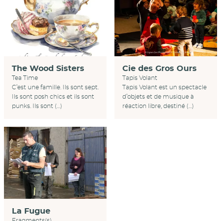
Cie des Gros Ours
The Wood Sisters
Tapis Volant
Tea Time
Tapis Volant est un spectacle
C’est une famille. Ils sont sept.
d’objets et de musique à
Ils sont posh chics et ils sont
réaction libre, destiné (…)
punks. Ils sont (…)
La Fugue
Fragments(s)