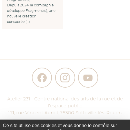
Depuis 2024, la compagnie
développe Fragment(s), une
nouvelle création
consacrée (…)
Atelier 231 - Centre national des arts de la rue et de
l'espace public
171, rue Vincent Auriol
,
76300
Sotteville-lès-Rouen
Ce site utilise des cookies et vous donne le contrôle sur