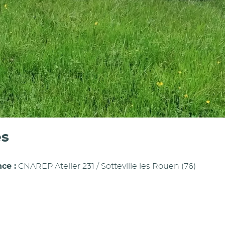
es
ce :
CNAREP Atelier 231 / Sotteville les Rouen (76)