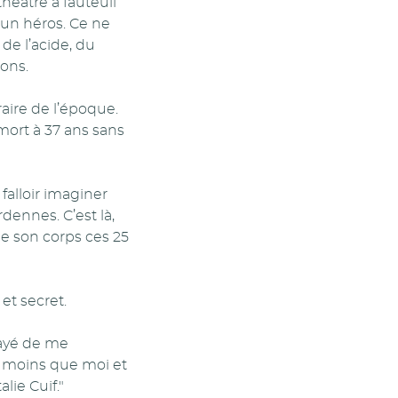
héâtre à fauteuil
 un héros. Ce ne
de l’acide, du
ons.
aire de l’époque.
mort à 37 ans sans
a falloir imaginer
ennes. C’est là,
de son corps ces 25
et secret.
ssayé de me
e moins que moi et
lie Cuif."