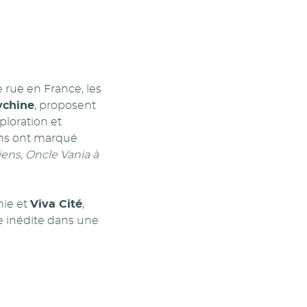
 rue en France, les
vchine
, proposent
ploration et
ins ont marqué
iens, Oncle Vania à
nie et
Viva Cité
,
le inédite dans une