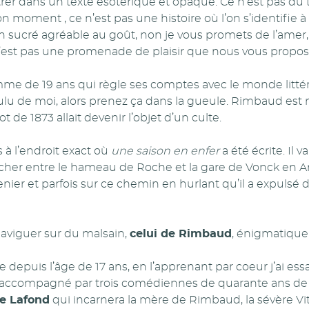
rer dans un texte ésotérique et opaque. Ce n’est pas du t
n moment , ce n’est pas une histoire où l’on s’identifie à
 sucré agréable au goût, non je vous promets de l’amer, 
n’est pas une promenade de plaisir que nous vous propos
me de 19 ans qui règle ses comptes avec le monde littér
ulu de moi, alors prenez ça dans la gueule. Rimbaud est 
t de 1873 allait devenir l’objet d’un culte.
à l’endroit exact où
une saison en enfer
a été écrite. Il v
cher entre le hameau de Roche et la gare de Vonck en Ard
enier et parfois sur ce chemin en hurlant qu’il a expulsé 
aviguer sur du malsain,
celui de Rimbaud
, énigmatique 
le depuis l’âge de 17 ans, en l’apprenant par coeur j’ai e
is accompagné par trois comédiennes de quarante ans d
e Lafond
qui incarnera la mère de Rimbaud, la sévère Vita