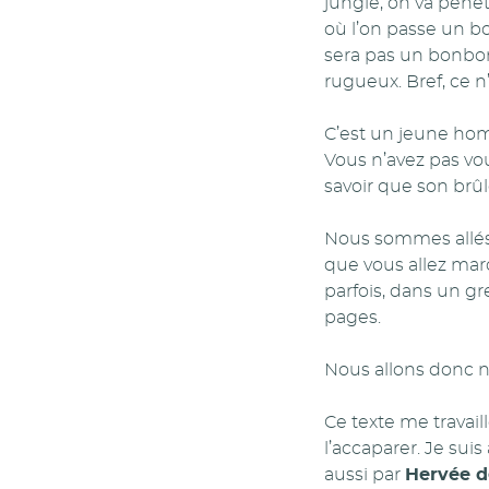
jungle, on va pénét
où l’on passe un bo
sera pas un bonbon
rugueux. Bref, ce 
C’est un jeune hom
Vous n’avez pas vo
savoir que son brûlo
Nous sommes allés 
que vous allez mar
parfois, dans un gr
pages.
Nous allons donc n
Ce texte me travail
l’accaparer. Je su
aussi par
Hervée d