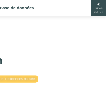
Base de données
NEWS
LETTER
n
Les résidences passées