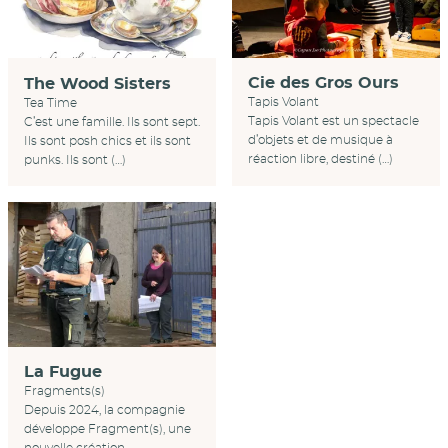
Cie des Gros Ours
The Wood Sisters
Tapis Volant
Tea Time
Tapis Volant est un spectacle
C’est une famille. Ils sont sept.
d’objets et de musique à
Ils sont posh chics et ils sont
réaction libre, destiné (…)
punks. Ils sont (…)
La Fugue
Fragments(s)
Depuis 2024, la compagnie
développe Fragment(s), une