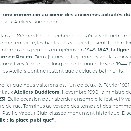
se
une immersion au coeur des anciennes activités du
en, aux Ateliers Buddicom.
r dans le 19ème siècle et rechercher les éclats de notr
e met en route, les barricades se construisent. Le dernier
Printemps des peuples européens en 1848.
1843, la lign
gare de Rouen.
Deux jeunes entrepreneurs anglais constr
ocomotives à vapeur le long de cette nouvelle voie. 1944, l
t les Ateliers dont ne restent que quelques bâtiments.
fer que nous visiterons est l’un de ceux-là. Février 1991, 
ent aux
Ateliers Buddicom
. Novembre 1998, la ministre de
231
. Belle occasion pour aborder ensemble le festival Viva 
tre de rue. Terminus au voyage des temps et des homm
 Pacific Vapeur Club, classée monument historique. Dis
le : la place publique”.