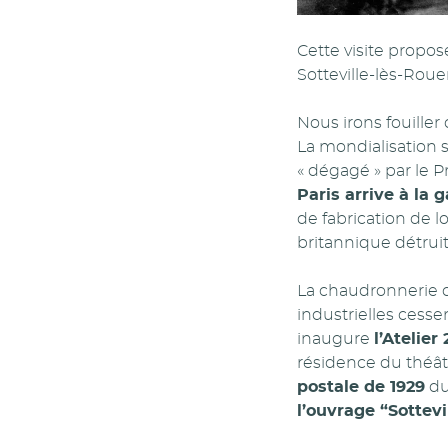
Cette visite propo
Sotteville-lès-Rou
Nous irons fouille
La mondialisation s
« dégagé » par le 
Paris arrive à la 
de fabrication de l
britannique détrui
La chaudronnerie de 
industrielles cess
inaugure
l’Atelier 
résidence du théâ
postale de 1929
du
l’ouvrage “Sottevil