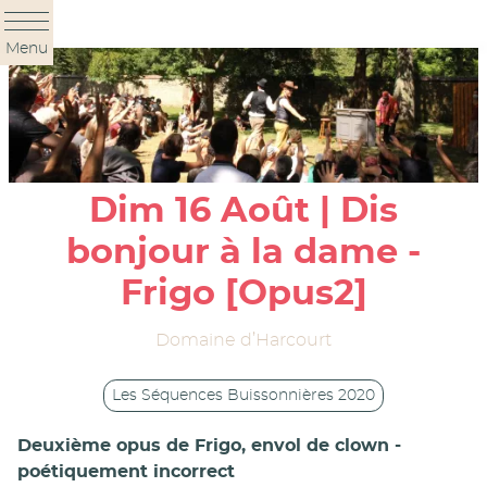
Panneau de gestion des cookies
Menu
Dim 16 Août | Dis
bonjour à la dame -
Frigo [Opus2]
Domaine d’Harcourt
Les Séquences Buissonnières 2020
Deuxième opus de Frigo, envol de clown -
poétiquement incorrect