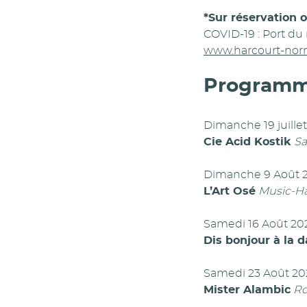
*Sur réservation o
COVID-19 : Port du
www.harcourt-norm
Programmat
Dimanche 19 juille
Cie Acid Kostik
Sa
Dimanche 9 Août 
L’Art Osé
Music-Ha
Samedi 16 Août 20
Dis bonjour à la 
Samedi 23 Août 2
Mister Alambic
Ro