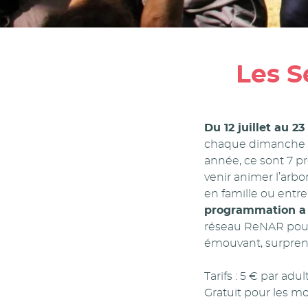
Les S
Du 12 juillet au 23
chaque dimanche a
année, ce sont 7 pr
venir animer l’ar
en famille ou entr
programmation a ét
réseau ReNAR pour p
émouvant, surpren
Tarifs : 5 € par adul
Gratuit pour les mo