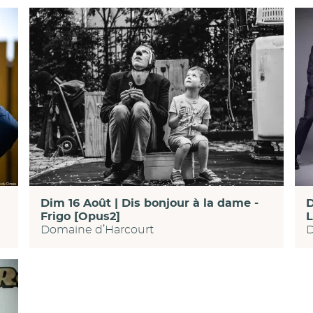
Dim 16 Août | Dis bonjour à la dame -
D
Frigo [Opus2]
L
Domaine d’Harcourt
D