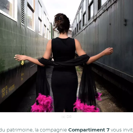
(c) DR
 du patrimoine, la compagnie
Compartiment 7
vous invit