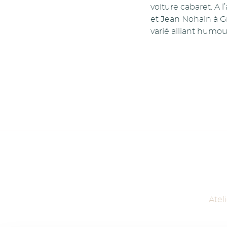
voiture cabaret. A l
et Jean Nohain à G
varié alliant humou
Atel