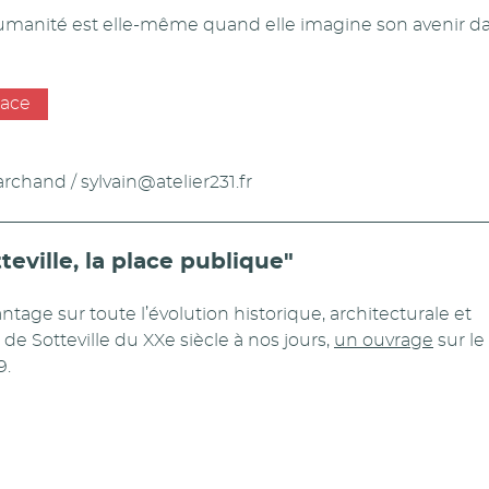
’humanité est elle-même quand elle imagine son avenir da
lace
archand / sylvain@atelier231.fr
teville, la place publique"
ntage sur toute l’évolution historique, architecturale et
le de Sotteville du XXe siècle à nos jours,
un ouvrage
sur le
9.