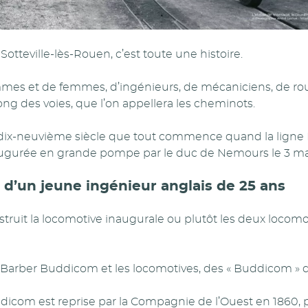
Sotteville-lès-Rouen, c’est toute une histoire.
mes et de femmes, d’ingénieurs, de mécaniciens, de roula
ng des voies, que l’on appellera les cheminots.
 dix-neuvième siècle que tout commence quand la ligne 
augurée en grande pompe par le duc de Nemours le 3 ma
re d’un jeune ingénieur anglais de 25 ans
truit la locomotive inaugurale ou plutôt les deux locomot
m Barber Buddicom et les locomotives, des « Buddicom » de
com est reprise par la Compagnie de l’Ouest en 1860, pu