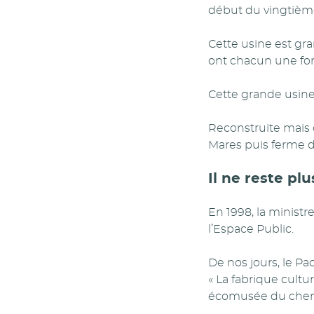
début du vingtième
Cette usine est gr
ont chacun une fonc
Cette grande usine
Reconstruite mais d
Mares puis ferme d
Il ne reste pl
En 1998, la ministre
l’Espace Public.
De nos jours, le Pa
« La fabrique cultu
écomusée du chemi