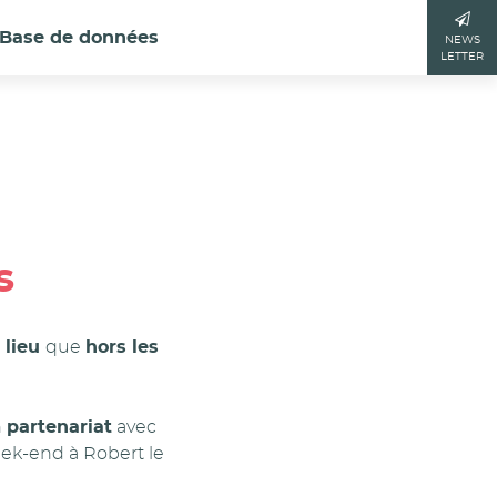
Base de données
NEWS
LETTER
s
 lieu
que
hors les
n
partenariat
avec
 week-end à Robert le