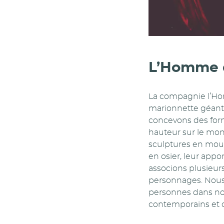
L’Homme 
La compagnie l’Hom
marionnette géante
concevons des form
hauteur sur le mo
sculptures en mou
en osier, leur appo
associons plusieur
personnages. Nous
personnes dans no
contemporains et o