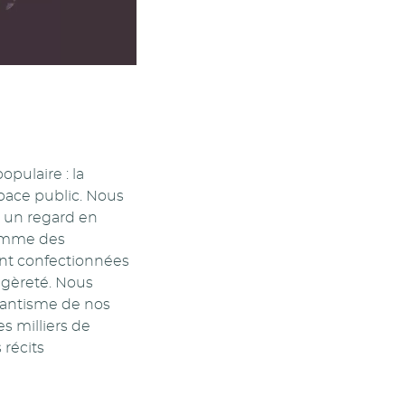
pulaire : la
pace public. Nous
 un regard en
comme des
nt confectionnées
légèreté. Nous
gantisme de nos
 milliers de
récits