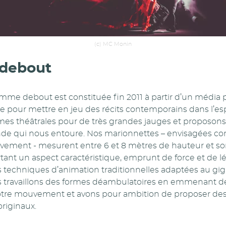
(c) MC Monin
debout
me debout est constituée fin 2011 à partir d’un média po
 pour mettre en jeu des récits contemporains dans l’es
es théâtrales pour de très grandes jauges et proposons
nde qui nous entoure. Nos marionnettes – envisagées 
vement - mesurent entre 6 et 8 mètres de hauteur et so
rtant un aspect caractéristique, emprunt de force et de 
s techniques d’animation traditionnelles adaptées au gi
 travaillons des formes déambulatoires en emmenant des
tre mouvement et avons pour ambition de proposer des 
riginaux.