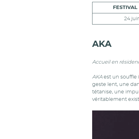
FESTIVAL 
24 jui
AKA
Accueil en résidenc
AKA
est un souffle
geste lent, une dan
tétanise, une impuls
véritablement existe