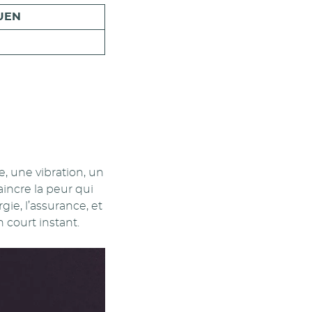
UEN
, une vibration, un
aincre la peur qui
gie, l’assurance, et
n court instant.