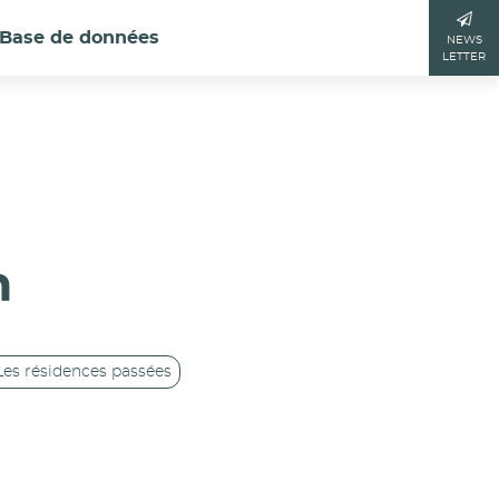
Base de données
NEWS
LETTER
n
Les résidences passées