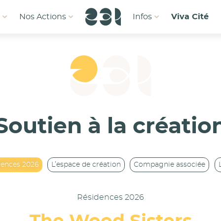
1
Nos Actions
Infos
Viva Cité
Soutien à la créatio
dences 2026
L’espace de création
Compagnie associée
Résidences 2026