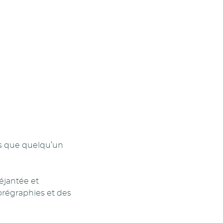
ns que quelqu’un
éjantée et
horégraphies et des