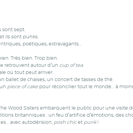
s sont sept.
et ils sont punks.
entriques, poétiques, extravagants…
ien. Très bien. Trop bien.
 se retrouvent autour d’un
cup of tea
.
le où tout peut arriver.
un ballet de chaises, un concert de tasses de thé.
t un
piece of cake
pour réconcilier tout le monde… à moi
 The Wood Sisters embarquent le public pour une visite d
tions britanniques : un feu d’artifice d’émotions, des c
ues… avec autodérision,
posh chic
et
punk
!