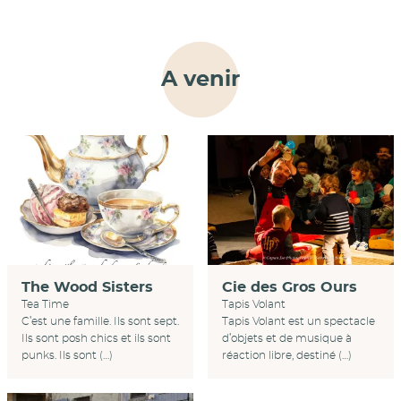
A venir
Cie des Gros Ours
The Wood Sisters
Tapis Volant
Tea Time
Tapis Volant est un spectacle
C’est une famille. Ils sont sept.
d’objets et de musique à
Ils sont posh chics et ils sont
réaction libre, destiné (…)
punks. Ils sont (…)