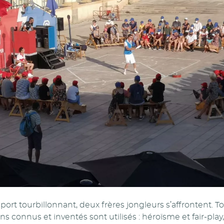
ort tourbillonnant, deux frères jongleurs s’affrontent. T
s connus et inventés sont utilisés : héroïsme et fair-play