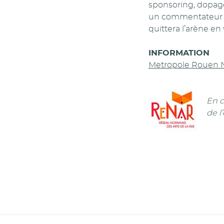
sponsoring, dopage 
un commentateur pa
quittera l’arène en
INFORMATION
Metropole Rouen 
En c
de l