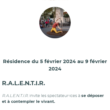
Résidence du 5 février 2024 au 9 février
2024
R.A.L.E.N.T.I.R.
R.A.L.E.N.T.I.R.
invite les spectateur∙ices à
se déposer
et à contempler le vivant.