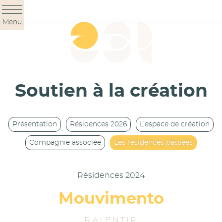
Panneau de gestion des cookies
Menu
Soutien à la création
Présentation
Résidences 2026
L’espace de création
Compagnie associée
Les résidences passées
Résidences 2024
Mouvimento
R.A.L.E.N.T.I.R.