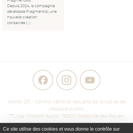
Fragments(s)
Depuis 2024, la compagnie
développe Fragment(s), une
nouvelle création
consacrée (…)
Atelier 231 - Centre national des arts de la rue et de
l'espace public
171, rue Vincent Auriol
,
76300
Sotteville-lès-Rouen
Ce site utilise des cookies et vous donne le contrôle sur