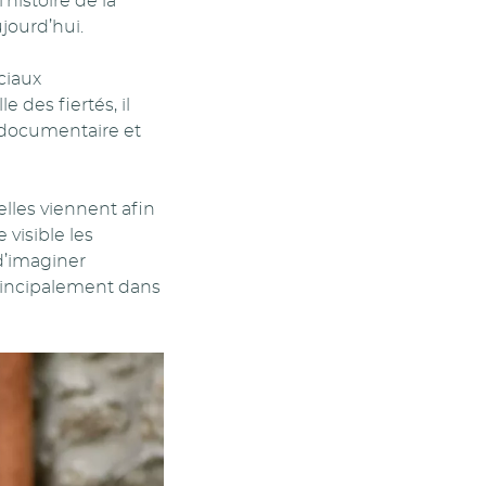
histoire de la
jourd’hui.
ciaux
 des fiertés, il
n documentaire et
elles viennent afin
visible les
 d’imaginer
rincipalement dans