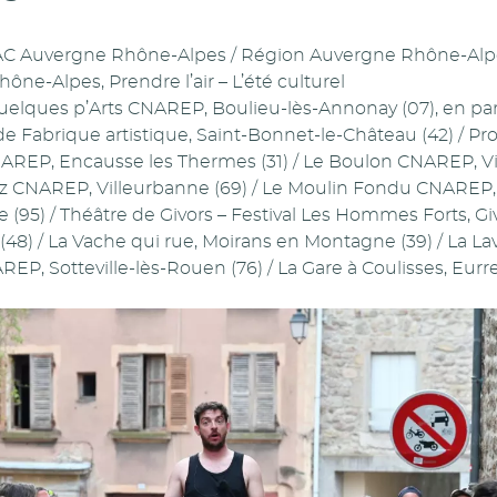
 Auvergne Rhône-Alpes / Région Auvergne Rhône-Alpes 
ne-Alpes, Prendre l’air – L’été culturel
uelques p’Arts CNAREP, Boulieu-lès-Annonay (07), en par
 de Fabrique artistique, Saint-Bonnet-le-Château (42) / 
REP, Encausse les Thermes (31) / Le Boulon CNAREP, Vi
az CNAREP, Villeurbanne (69) / Le Moulin Fondu CNAREP, 
(95) / Théâtre de Givors – Festival Les Hommes Forts, Gi
48) / La Vache qui rue, Moirans en Montagne (39) / La Lav
AREP, Sotteville-lès-Rouen (76) / La Gare à Coulisses, Eurre