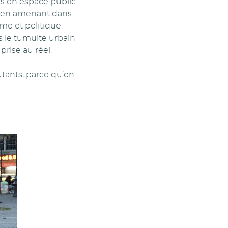
es en espace public
es en amenant dans
ime et politique.
s le tumulte urbain
rise au réel.
utants, parce qu’on