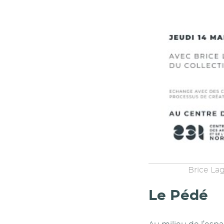
Brice La
Le Pédé