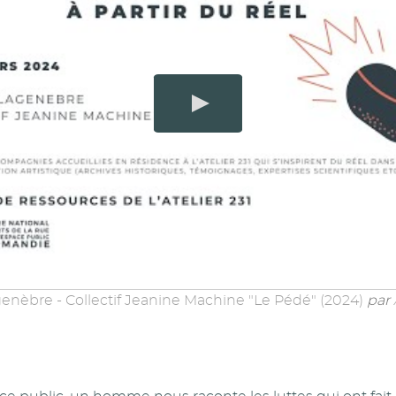
genèbre - Collectif Jeanine Machine "Le Pédé" (2024)
par