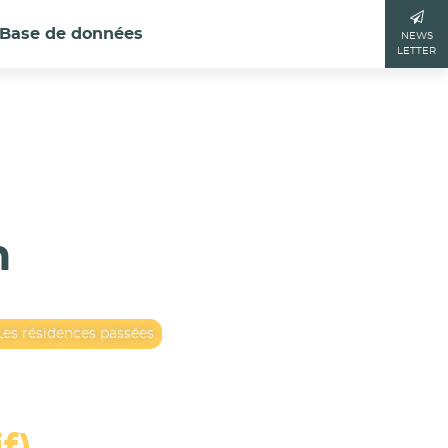
Base de données
NEWS
LETTER
n
Les résidences passées