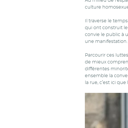
Au milieu de l’espa
culture homosexuel
Il traverse le tem
qui ont construit l
convie le public à
une manifestation.
Parcourir ces lutte
de mieux comprendr
différentes minorit
ensemble la conver
la rue, c’est ici que