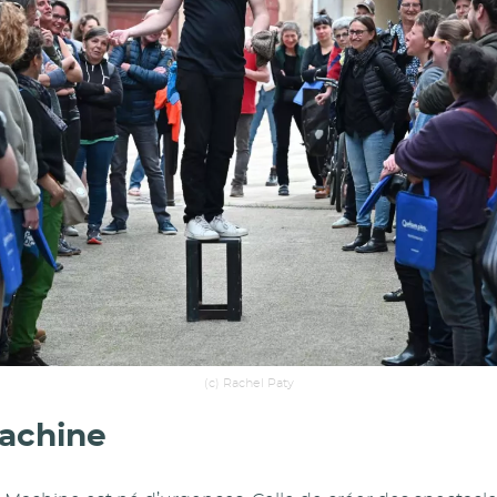
(c) Rachel Paty
achine