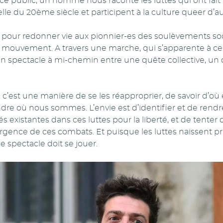
ce public, un homme nous raconte les luttes qui ont fait l’
le du 20ème siècle et participent à la culture queer d’au
ps pour redonner vie aux pionnier-es des soulèvements so
e mouvement. A travers une marche, qui s’apparente à celle
 un spectacle à mi-chemin entre une quête collective, u
s c’est une manière de se les réapproprier, de savoir d’où 
e où nous sommes. L’envie est d’identifier et de rendre 
és existantes dans ces luttes pour la liberté, et de tenter
gence de ces combats. Et puisque les luttes naissent p
 le spectacle doit se jouer.