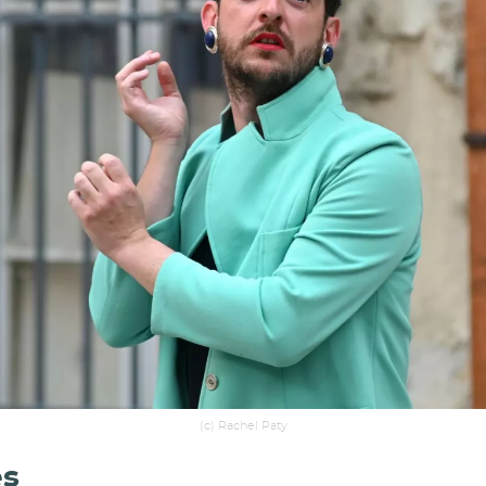
(c) Rachel Paty
es