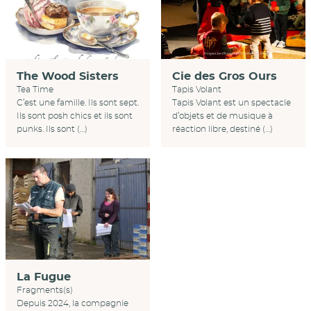
Cie des Gros Ours
The Wood Sisters
Tapis Volant
Tea Time
Tapis Volant est un spectacle
C’est une famille. Ils sont sept.
d’objets et de musique à
Ils sont posh chics et ils sont
réaction libre, destiné (…)
punks. Ils sont (…)
La Fugue
Fragments(s)
Depuis 2024, la compagnie