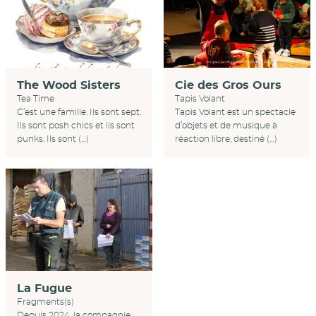
Cie des Gros Ours
The Wood Sisters
Tapis Volant
Tea Time
Tapis Volant est un spectacle
C’est une famille. Ils sont sept.
d’objets et de musique à
Ils sont posh chics et ils sont
réaction libre, destiné (…)
punks. Ils sont (…)
La Fugue
Fragments(s)
Depuis 2024, la compagnie