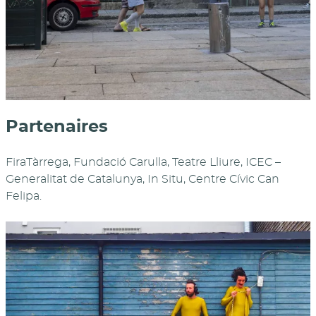
Partenaires
FiraTàrrega, Fundació Carulla, Teatre Lliure, ICEC –
Generalitat de Catalunya, In Situ, Centre Cívic Can
Felipa.