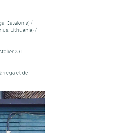
a, Catalonia) /
us, Lithuania) /
telier 231
àrrega et de