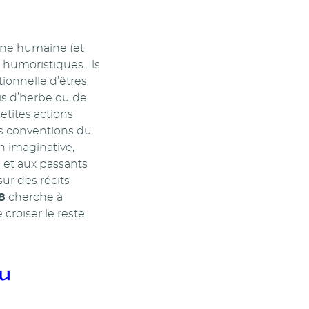
enne humaine (et
 humoristiques. Ils
ionnelle d’êtres
ois d’herbe ou de
tites actions
es conventions du
on imaginative,
s et aux passants
sur des récits
8
cherche à
 croiser le reste