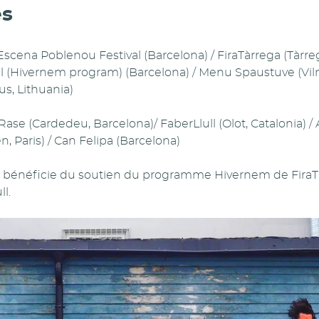
es
 Escena Poblenou Festival (Barcelona) / FiraTàrrega (Tàrreg
l (Hivernem program) (Barcelona) / Menu Spaustuve (Vilni
us, Lithuania)
Rase (Cardedeu, Barcelona)/ FaberLlull (Olot, Catalonia) / A
n, Paris) / Can Felipa (Barcelona)
bénéficie du soutien du programme Hivernem de FiraT
ll.