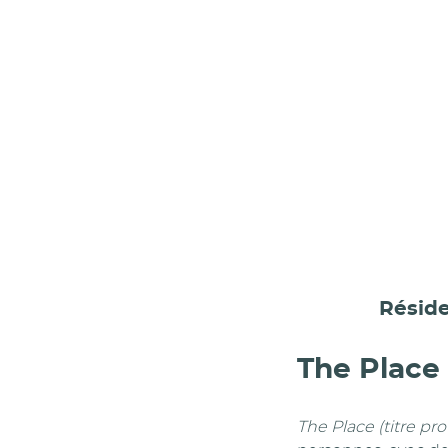
Résid
The Place 
The Place (titre pro