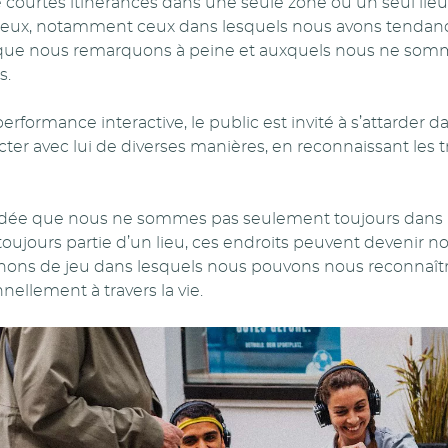
courtes itinérances dans une seule zone ou un seul lieu.
 lieux, notamment ceux dans lesquels nous avons tendanc
ue nous remarquons à peine et auxquels nous ne somm
s.
rformance interactive, le public est invité à s’attarder dan
ecter avec lui de diverses manières, en reconnaissant les t
dée que nous ne sommes pas seulement toujours dans u
toujours partie d’un lieu, ces endroits peuvent devenir n
ons de jeu dans lesquels nous pouvons nous reconnaîtr
nellement à travers la vie.