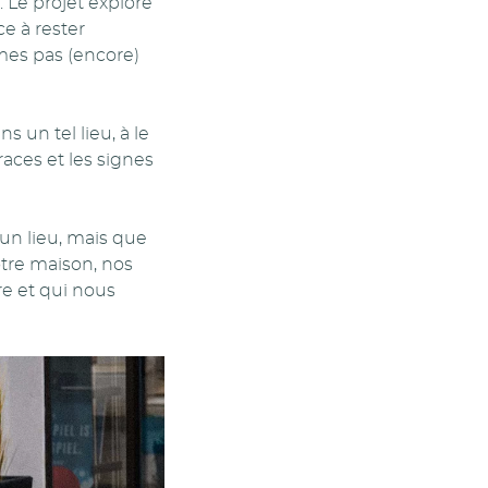
 Le projet explore
e à rester
es pas (encore)
s un tel lieu, à le
races et les signes
n lieu, mais que
otre maison, nos
e et qui nous