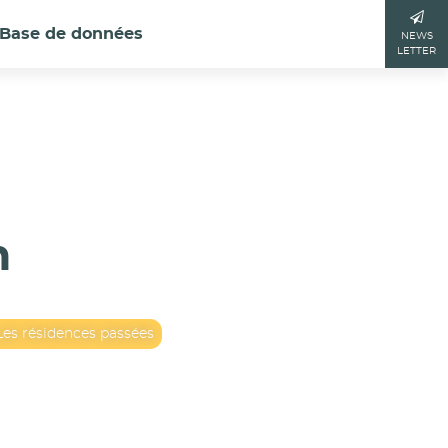
Base de données
NEWS
LETTER
n
Les résidences passées