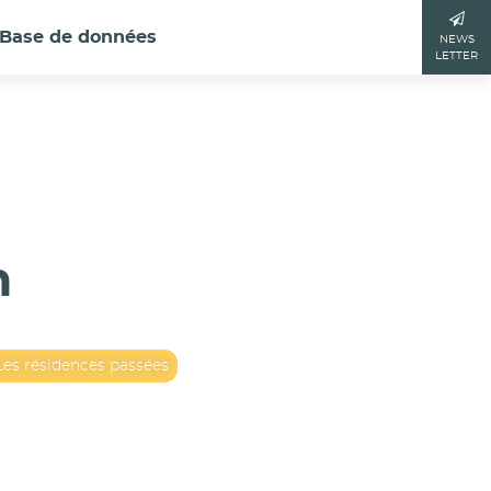
Base de données
NEWS
LETTER
n
Les résidences passées