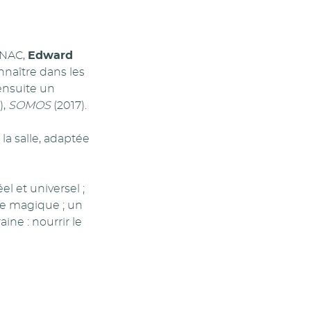
CNAC,
Edward
nnaître dans les
 ensuite un
),
SOMOS
(2017).
la salle, adaptée
el et universel ;
e magique ; un
ine : nourrir le