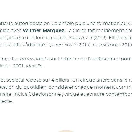
ratique autodidacte en Colombie puis une formation au 
cleo avec
Wilmer Marquez
. La Cie se fait rapidement co
 rue grâce à une forme courte,
Sans Arrêt
(2013). Elle crée
 la quête d’identité :
Quien Soy ?
(2013),
Inquiétude
(2015
onçoit
Eternels Idiots
sur le thème de l’adolescence pour 
in en 2021,
Marelle
.
 et sociétal repose sur 4 piliers : un cirque ancré dans le ré
prétation du quotidien, considérer chaque moment comm
naire, inclusif, décloisonné ; cirque et écriture contempora
texte.