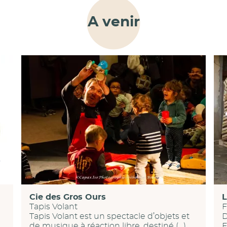
A venir
Cie des Gros Ours
L
Tapis Volant
F
Tapis Volant est un spectacle d’objets et
D
de musique à réaction libre, destiné (…)
F