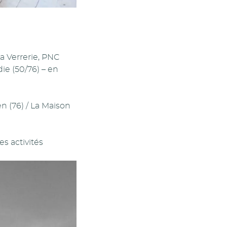
La Verrerie, PNC
ie (50/76) – en
en (76) / La Maison
s activités