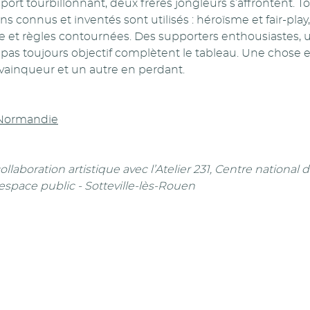
ort tourbillonnant, deux frères jongleurs s’affrontent. T
s connus et inventés sont utilisés : héroïsme et fair-play
et règles contournées. Des supporters enthousiastes, un 
s toujours objectif complètent le tableau. Une chose es
 vainqueur et un autre en perdant.
Normandie
ollaboration artistique avec l’Atelier 231, Centre national d
’espace public - Sotteville-lès-Rouen