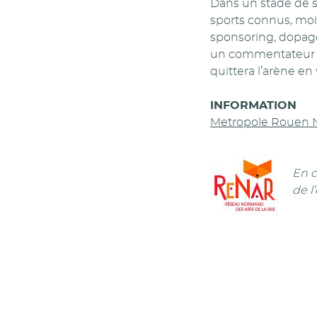
Dans un stade de sp
sports connus, moin
sponsoring, dopage 
un commentateur pa
quittera l’arène en
INFORMATION
Metropole Rouen 
En c
de l