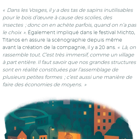
« Dans les Vosges, il y a des tas de sapins inutilisables
pour le bois d’œuvre à cause des scolies, des
insectes ; donc on en achète parfois, quand on n’a pas
le choix ».
Également impliqué dans le festival Michto,
Titanos en assure la scénographie depuis même
avant la création de la compagnie, il y a 20 ans.
« Là, on
rassemble tout. C’est très immersif, comme un village
à part entière. Il faut savoir que nos grandes structures
sont en réalité constituées par l’assemblage de
plusieurs petites formes ; c’est aussi une manière de
faire des économies de moyens. »