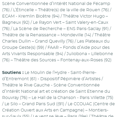
Scène Conventionnée d’Intérêt National de Fécamp
(76) / L’Étincelle – Théâtre(s) de la ville de Rouen (76) /
ECAM - Kremlin Bicêtre (94) / Théâtre Victor Hugo –
Bagneux (92) / Le Rayon Vert – Saint Valery-en-Caux
(76) / La Scène de Recherche – ENS Paris-Saclay (91) /
Théâtre de la Renaissance – Mondeville (14) / Théâtre
Charles Dullin – Grand Quevilly (76) / Les Plateaux du
Groupe Geste(s) (59) / FAAR – Fonds d’Aide pour des
Arts Vivants Responsable (94) / Juliobona – Lillebonne
(76) – Théâtre des Sources – Fontenay-aux-Roses (92)
Soutiens :
Le Moulin de l’Hydre - Saint-Pierre-
d’Entremont (61) - Dispositif Pépinière d’Artistes /
Théâtre le Rive Gauche - Scène Conventionnée
d’Intérêt National art et création de Saint Etienne du
Rouvray (76) – Le Hall de la Chanson - Paris Villette (75)
/ Le Silo – Grand Paris Sud ((91) / Le CCOUAC (Centre de
Création Ouvert aux Arts en Campagne) – Montiers-
sur-Saulx (55) / Le vent se lève – Paris (19e) / Théâtre de