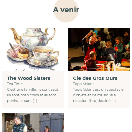
A venir
Cie des Gros Ours
The Wood Sisters
Tapis Volant
Tea Time
Tapis Volant est un spectacle
C’est une famille. Ils sont sept.
d’objets et de musique à
Ils sont posh chics et ils sont
réaction libre, destiné (…)
punks. Ils sont (…)