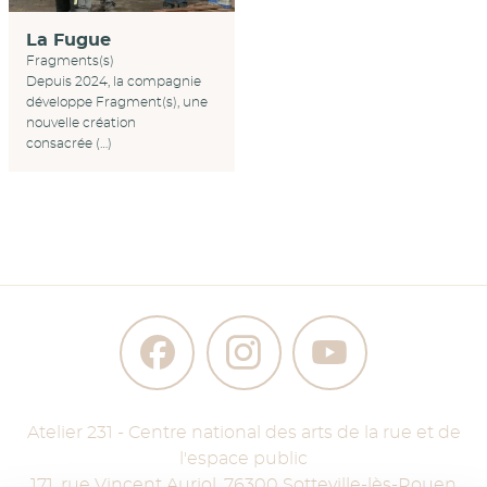
La Fugue
Fragments(s)
Depuis 2024, la compagnie
développe Fragment(s), une
nouvelle création
consacrée (…)
Atelier 231 - Centre national des arts de la rue et de
l'espace public
171, rue Vincent Auriol
,
76300
Sotteville-lès-Rouen