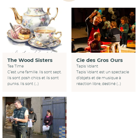
Cie des Gros Ours
The Wood Sisters
Tapis Volant
Tea Time
Tapis Volant est un spectacle
C’est une famille. Ils sont sept.
d’objets et de musique à
Ils sont posh chics et ils sont
réaction libre, destiné (…)
punks. Ils sont (…)