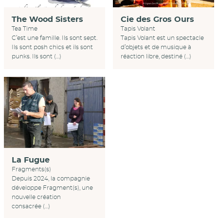
Cie des Gros Ours
The Wood Sisters
Tapis Volant
Tea Time
Tapis Volant est un spectacle
C’est une famille. Ils sont sept.
d’objets et de musique à
Ils sont posh chics et ils sont
réaction libre, destiné (…)
punks. Ils sont (…)
La Fugue
Fragments(s)
Depuis 2024, la compagnie
développe Fragment(s), une
nouvelle création
consacrée (…)