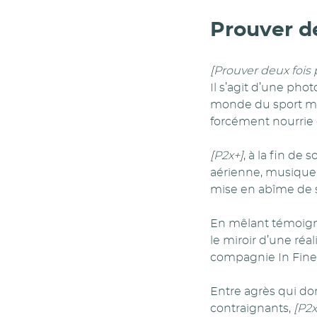
Prouver de
[Prouver deux fois 
Il s’agit d’une pho
monde du sport mai
forcément nourrie 
[P2x+]
, à la fin de
aérienne, musique, 
mise en abîme de s
En mêlant témoign
le miroir d’une réal
compagnie In Fine
Entre agrès qui do
contraignants,
[P2