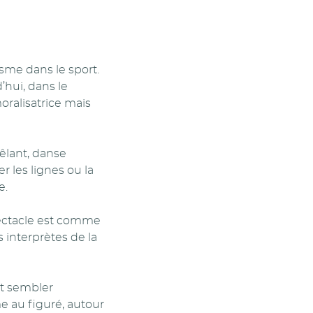
isme dans le sport.
’hui, dans le
ralisatrice mais
êlant, danse
r les lignes ou la
e.
pectacle est comme
s interprètes de la
nt sembler
 au figuré, autour