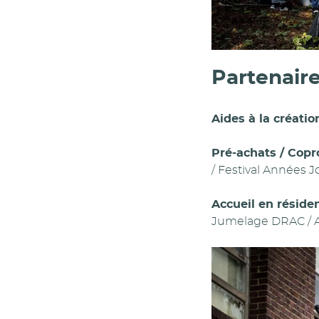
Partenair
Aides à la création
Pré-achats / Copr
/ Festival Années J
Accueil en résiden
Jumelage DRAC / At