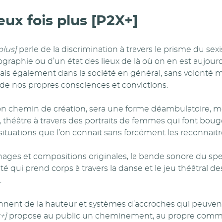
ux fois plus [P2X+]
plus]
parle de la discrimination à travers le prisme du sex
tographie ou d’un état des lieux de là où on en est aujourd
s également dans la société en général, sans volonté mo
de nos propres consciences et convictions.
 son chemin de création, sera une forme déambulatoire, m
théâtre à travers des portraits de femmes qui font bouge
ituations que l’on connait sans forcément les reconnaitr
ages et compositions originales, la bande sonore du s
ité qui prend corps à travers la danse et le jeu théâtral de
.
nnent de la hauteur et systèmes d’accroches qui peuve
x+]
propose au public un cheminement, au propre comme