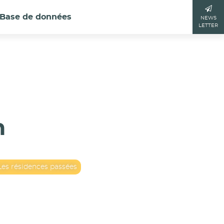
Base de données
NEWS
LETTER
n
Les résidences passées