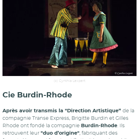
(c) Cynthia Lexpert
Cie Burdin-Rhode
Après avoir transmis la "Direction Artistique“
de la
compagnie Transe Express, Brigitte Burdin et Gilles
Rhode ont fondé la compagnie
Burdin-Rhode
. Ils
retrouvent leur
"duo d’origine"
, fabriquant des