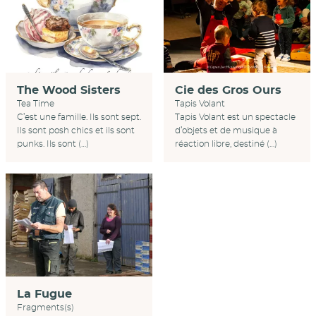
Cie des Gros Ours
The Wood Sisters
Tapis Volant
Tea Time
Tapis Volant est un spectacle
C’est une famille. Ils sont sept.
d’objets et de musique à
Ils sont posh chics et ils sont
réaction libre, destiné (…)
punks. Ils sont (…)
La Fugue
Fragments(s)