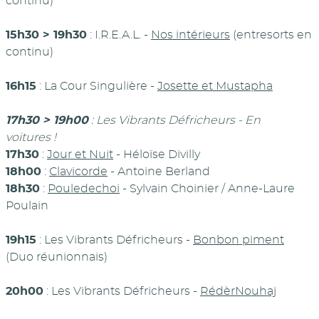
continu)
15h30 > 19h30
: I.R.E.A.L. -
Nos intérieurs
(entresorts en
continu)
16h15
: La Cour Singulière -
Josette et Mustapha
17h30 > 19h00
: Les Vibrants Défricheurs - En
voitures !
17h30
:
Jour et Nuit
- Héloïse Divilly
18h00
:
Clavicorde
- Antoine Berland
18h30
:
Pouledechoi
- Sylvain Choinier / Anne-Laure
Poulain
19h15
: Les Vibrants Défricheurs -
Bonbon piment
(Duo réunionnais)
20h00
: Les Vibrants Défricheurs -
RédèrNouhaj