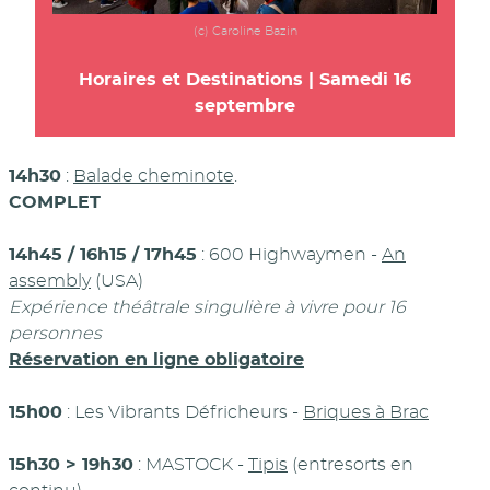
(c) Caroline Bazin
Horaires et Destinations | Samedi 16
septembre
14h30
:
Balade cheminote
.
COMPLET
14h45 / 16h15 / 17h45
: 600 Highwaymen -
An
assembly
(USA)
Expérience théâtrale singulière à vivre pour 16
personnes
Réservation en ligne obligatoire
15h00
: Les Vibrants Défricheurs -
Briques à Brac
15h30 > 19h30
: MASTOCK -
Tipis
(entresorts en