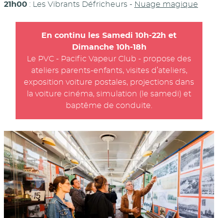
21h00
: Les Vibrants Défricheurs -
Nuage magique
En continu les Samedi 10h-22h et
Dimanche 10h-18h
Le PVC - Pacific Vapeur Club - propose des
ateliers parents-enfants, visites d’ateliers,
exposition voiture postales, projections dans
la voiture cinéma, simulation (le samedi) et
baptême de conduite.