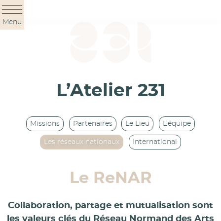
Panneau de gestion des cookies
Menu
L’Atelier 231
Missions
Partenaires
Le Lieu
L’équipe
Les réseaux nationaux
International
Le ReNAR
Collaboration, partage et mutualisation sont
les valeurs clés du Réseau Normand des Arts