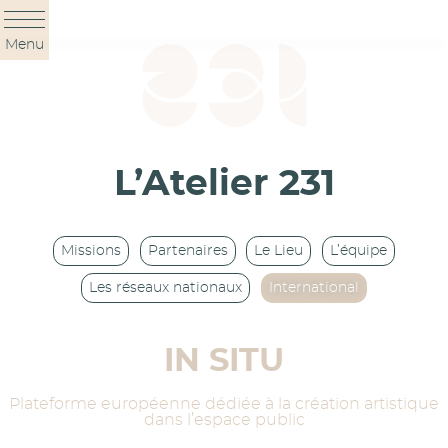
Panneau de gestion des cookies
Menu
L’Atelier 231
Missions
Partenaires
Le Lieu
L’équipe
Les réseaux nationaux
International
IN SITU
Plateforme européenne dédiée à la création artistique
dans l’espace public