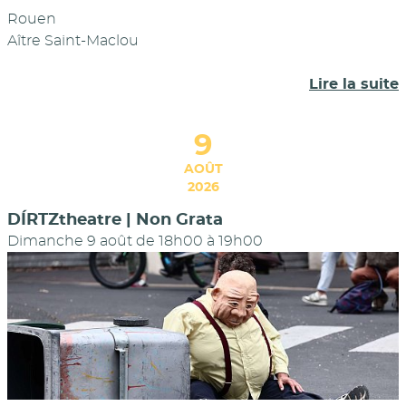
Rouen
Aître Saint-Maclou
Lire la suite
9
AOÛT
2026
DÍRTZtheatre | Non Grata
Dimanche 9 août de 18h00
à
19h00