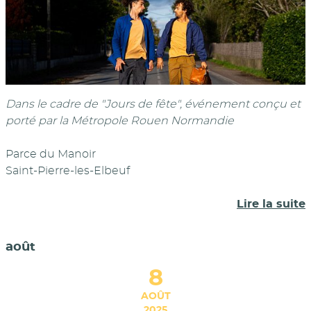
Dans le cadre de "Jours de fête", événement conçu et
porté par la Métropole Rouen Normandie
Parce du Manoir
Saint-Pierre-les-Elbeuf
Lire la suite
août
8
AOÛT
2025