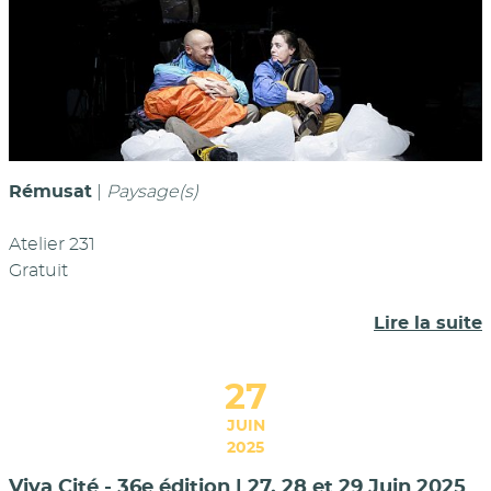
Rémusat
|
Paysage(s)
Atelier 231
Gratuit
Lire la suite
27
JUIN
2025
Viva Cité - 36e édition | 27, 28 et 29 Juin 2025