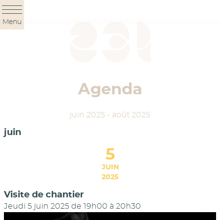
Panneau de gestion des cookies
Menu
Agenda
juin 2025 - août 2025
juin
5
JUIN
2025
Visite de chantier
Jeudi 5 juin 2025 de 19h00
à
20h30