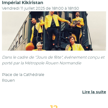
Impérial Kikiristan
Vendredi 11 juillet 2025 de 18h00
à
18h50
Dans le cadre de "Jours de fête", événement conçu et
porté par la Métropole Rouen Normandie
Place de la Cathédrale
Rouen
Lire la suite